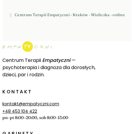
§
Centrum Terapii Empatyczni · Kraków · Wieliczka · online
Centrum Terapii
Empatyczni
—
psychoterapia i diagnoza dla dorosłych,
dzieci, par i rodzin.
KONTAKT
kontakt@empatyczni.com
+48 453 104 422
pn–pt 8:00–20:00, sob 8:00–13:00
GABINETY