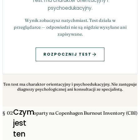
Test ma charakter orientacyjny i
psychoedukacyjny.
Wynik zobaczysz natychmiast. Test działa w
przeglądarce — odpowiedzi nie są nigdzie wysyłane ani
zapisywane.
ROZPOCZNIJ TEST
Ten test ma charakter orientacyjny i psychoedukacyjny. Nie zastępuje
diagnozy psychologicznej ani konsultacji ze specjalistą.
Czym
§ 02
oparty na Copenhagen Burnout Inventory (CBI)
jest
ten