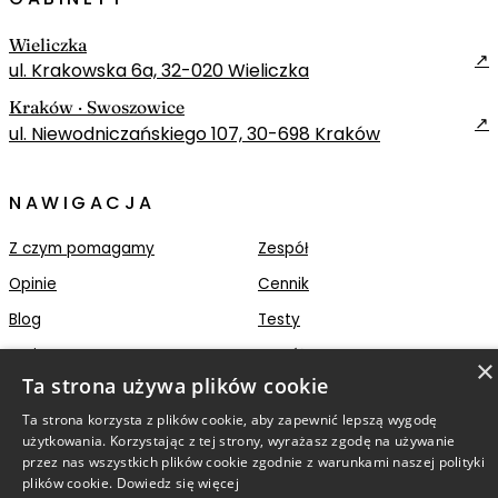
Wieliczka
↗
ul. Krakowska 6a, 32-020 Wieliczka
Kraków · Swoszowice
↗
ul. Niewodniczańskiego 107, 30-698 Kraków
NAWIGACJA
Z czym pomagamy
Zespół
Opinie
Cennik
Blog
Testy
Kariera
Współpraca
×
Ta strona używa plików cookie
Ta strona korzysta z plików cookie, aby zapewnić lepszą wygodę
użytkowania. Korzystając z tej strony, wyrażasz zgodę na używanie
przez nas wszystkich plików cookie zgodnie z warunkami naszej polityki
plików cookie.
Dowiedz się więcej