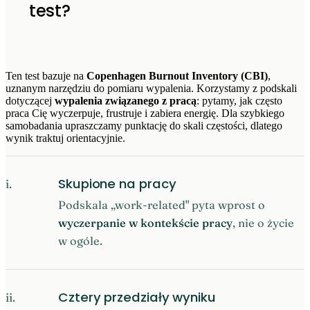
test?
Ten test bazuje na
Copenhagen Burnout Inventory (CBI)
,
uznanym narzędziu do pomiaru wypalenia. Korzystamy z podskali
dotyczącej
wypalenia związanego z pracą
: pytamy, jak często
praca Cię wyczerpuje, frustruje i zabiera energię. Dla szybkiego
samobadania upraszczamy punktację do skali częstości, dlatego
wynik traktuj orientacyjnie.
Skupione na pracy
i.
Podskala „work-related" pyta wprost o
wyczerpanie w kontekście pracy
, nie o życie
w ogóle.
Cztery przedziały wyniku
ii.