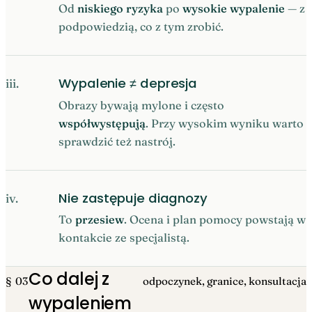
Od
niskiego ryzyka
po
wysokie wypalenie
— z
podpowiedzią, co z tym zrobić.
Wypalenie ≠ depresja
iii.
Obrazy bywają mylone i często
współwystępują
. Przy wysokim wyniku warto
sprawdzić też nastrój.
Nie zastępuje diagnozy
iv.
To
przesiew
. Ocena i plan pomocy powstają w
kontakcie ze specjalistą.
Co dalej z
§ 03
odpoczynek, granice, konsultacja
wypaleniem