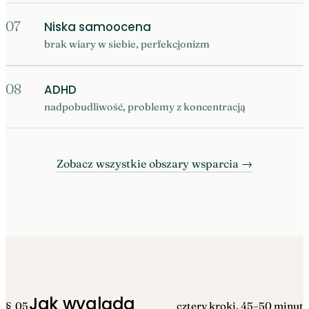
07
Niska samoocena
brak wiary w siebie, perfekcjonizm
08
ADHD
nadpobudliwość, problemy z koncentracją
Zobacz wszystkie obszary wsparcia →
Jak wygląda
§ 05
cztery kroki, 45–50 minut