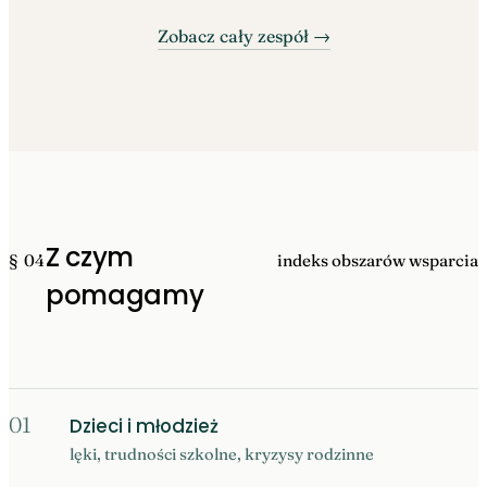
Zobacz cały zespół →
Z czym
§ 04
indeks obszarów wsparcia
pomagamy
01
Dzieci i młodzież
lęki, trudności szkolne, kryzysy rodzinne