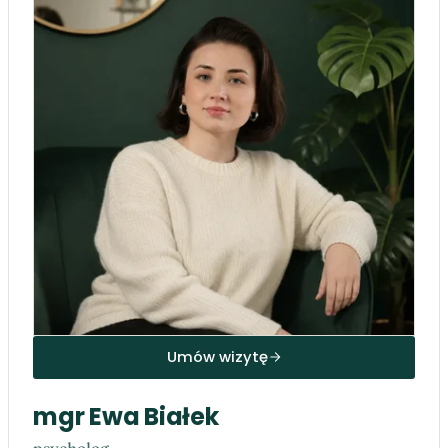
Umów wizytę
mgr Ewa Białek
psycholog