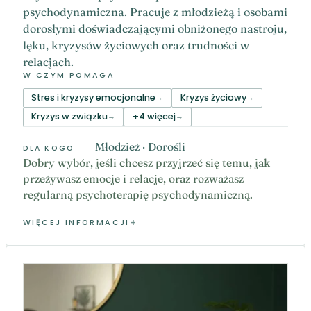
psychodynamiczna. Pracuje z młodzieżą i osobami
dorosłymi doświadczającymi obniżonego nastroju,
lęku, kryzysów życiowych oraz trudności w
relacjach.
W CZYM POMAGA
Stres i kryzysy emocjonalne
Kryzys życiowy
Kryzys w związku
+4 więcej
Młodzież · Dorośli
DLA KOGO
Dobry wybór, jeśli chcesz przyjrzeć się temu, jak
przeżywasz emocje i relacje, oraz rozważasz
regularną psychoterapię psychodynamiczną.
WIĘCEJ INFORMACJI