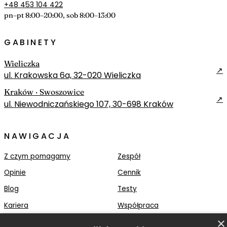
+48 453 104 422
pn–pt 8:00–20:00, sob 8:00–13:00
GABINETY
Wieliczka
↗
ul. Krakowska 6a, 32-020 Wieliczka
Kraków · Swoszowice
↗
ul. Niewodniczańskiego 107, 30-698 Kraków
NAWIGACJA
Z czym pomagamy
Zespół
Opinie
Cennik
Blog
Testy
Kariera
Współpraca
×