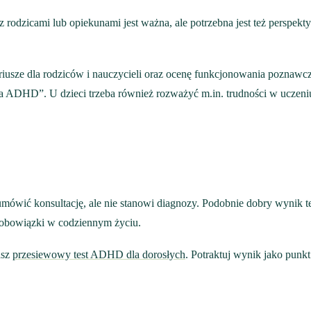
z rodzicami lub opiekunami jest ważna, ale potrzebna jest też perspe
sze dla rodziców i nauczycieli oraz ocenę funkcjonowania poznawcze
a ADHD”. U dzieci trzeba również rozważyć m.in. trudności w uczeniu 
mówić konsultację, ale nie stanowi diagnozy. Podobnie dobry wynik t
 obowiązki w codziennym życiu.
asz
przesiewowy test ADHD dla dorosłych
. Potraktuj wynik jako punk