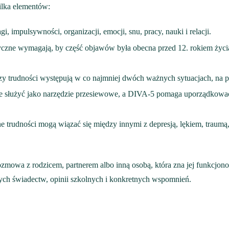
ilka elementów:
impulsywności, organizacji, emocji, snu, pracy, nauki i relacji.
yczne wymagają, by część objawów była obecna przed 12. rokiem życia
czy trudności występują w co najmniej dwóch ważnych sytuacjach, na 
łużyć jako narzędzie przesiewowe, a DIVA-5 pomaga uporządkować wy
 trudności mogą wiązać się między innymi z depresją, lękiem, traumą
rozmowa z rodzicem, partnerem albo inną osobą, która zna jej funkcjo
ych świadectw, opinii szkolnych i konkretnych wspomnień.