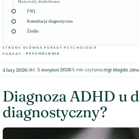
Materiały dodatkowe
FAQ
Konsultacja diagnostyczna
Źródła
DIAGNOZA ADHD U DOROSŁYCH I DZIECI: JAK WYGLĄDA?
STRONA GŁÓWNA
PORADY
PSYCHOLOGIA
PSYCHOLOGIA
PORADY
5 sierpień 2026
·
·
5 min czytania
·
mgr Magda Janu
4 luty 2026
akt.
Diagnoza ADHD u dor
diagnostyczny?