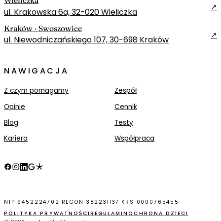
Wieliczka
↗
ul. Krakowska 6a, 32-020 Wieliczka
Kraków · Swoszowice
↗
ul. Niewodniczańskiego 107, 30-698 Kraków
NAWIGACJA
Z czym pomagamy
Zespół
Opinie
Cennik
Blog
Testy
Kariera
Współpraca
NIP 9452224702
·
REGON 382231137
·
KRS 0000765455
POLITYKA PRYWATNOŚCI
REGULAMIN
OCHRONA DZIECI