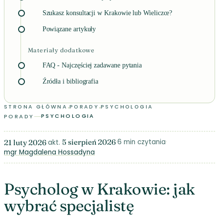
Szukasz konsultacji w Krakowie lub Wieliczce?
Powiązane artykuły
Materiały dodatkowe
FAQ - Najczęściej zadawane pytania
Źródła i bibliografia
PSYCHOLOG W KRAKOWIE: JAK WYBRAĆ SPECJALISTĘ
STRONA GŁÓWNA
PORADY
PSYCHOLOGIA
PSYCHOLOGIA
PORADY
5 sierpień 2026
·
·
6 min czytania
·
21 luty 2026
akt.
mgr Magdalena Hossadyna
Psycholog w Krakowie: jak
wybrać specjalistę