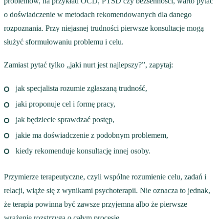
problemów, na przykład OCD, PTSD czy bezsenności, warto pytać
o doświadczenie w metodach rekomendowanych dla danego
rozpoznania. Przy niejasnej trudności pierwsze konsultacje mogą
służyć sformułowaniu problemu i celu.
Zamiast pytać tylko „jaki nurt jest najlepszy?”, zapytaj:
jak specjalista rozumie zgłaszaną trudność,
jaki proponuje cel i formę pracy,
jak będziecie sprawdzać postęp,
jakie ma doświadczenie z podobnym problemem,
kiedy rekomenduje konsultację innej osoby.
Przymierze terapeutyczne, czyli wspólne rozumienie celu, zadań i
relacji, wiąże się z wynikami psychoterapii. Nie oznacza to jednak,
że terapia powinna być zawsze przyjemna albo że pierwsze
wrażenie rozstrzyga o całym procesie.