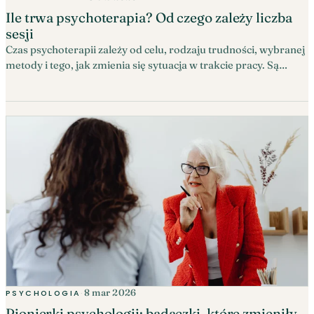
Ile trwa psychoterapia? Od czego zależy liczba
sesji
Czas psychoterapii zależy od celu, rodzaju trudności, wybranej
metody i tego, jak zmienia się sytuacja w trakcie pracy. Są
terapie zaplanowane na kilkanaście spotkań i procesy bez z
góry ustalonej daty końca. Już na początku można jednak
zapytać o proponowane ramy, sposób oceny postępów i
koszty.
8 mar 2026
PSYCHOLOGIA
·
Pionierki psychologii: badaczki, które zmieniły