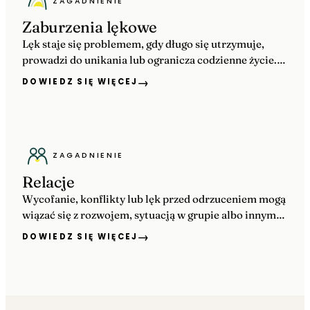
ZAGADNIENIE
Zaburzenia lękowe
Lęk staje się problemem, gdy długo się utrzymuje,
prowadzi do unikania lub ogranicza codzienne życie.
Pomagamy ocenić objawy i dobrać terapię w
→
DOWIEDZ SIĘ WIĘCEJ
Krakowie, Wieliczce lub online.
ZAGADNIENIE
Relacje
Wycofanie, konflikty lub lęk przed odrzuceniem mogą
wiązać się z rozwojem, sytuacją w grupie albo innymi
trudnościami. Pomagamy ustalić, czego potrzebuje
→
DOWIEDZ SIĘ WIĘCEJ
młoda osoba.