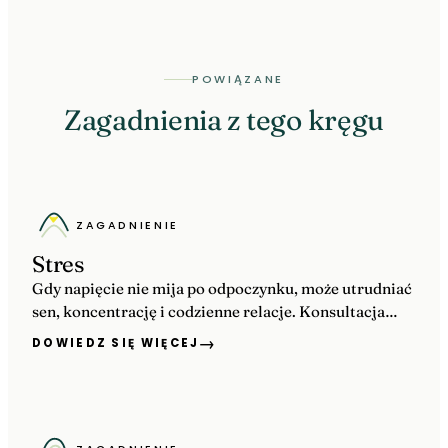
POWIĄZANE
Zagadnienia z tego kręgu
ZAGADNIENIE
Stres
Gdy napięcie nie mija po odpoczynku, może utrudniać
sen, koncentrację i codzienne relacje. Konsultacja
pomaga rozpoznać źródła stresu i dobrać realne
→
DOWIEDZ SIĘ WIĘCEJ
sposoby wsparcia.