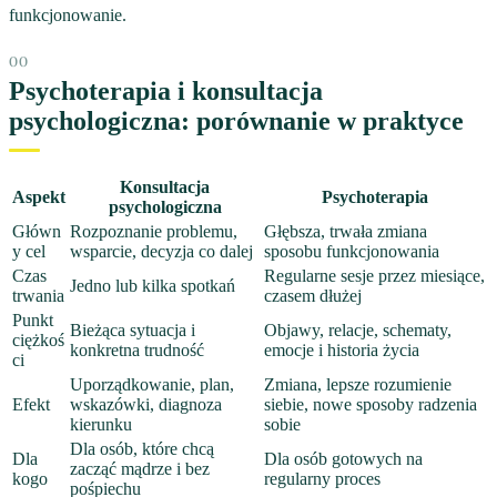
funkcjonowanie.
Psychoterapia i konsultacja
psychologiczna: porównanie w praktyce
Konsultacja
Aspekt
Psychoterapia
psychologiczna
Główn
Rozpoznanie problemu,
Głębsza, trwała zmiana
y cel
wsparcie, decyzja co dalej
sposobu funkcjonowania
Czas
Regularne sesje przez miesiące,
Jedno lub kilka spotkań
trwania
czasem dłużej
Punkt
Bieżąca sytuacja i
Objawy, relacje, schematy,
ciężkoś
konkretna trudność
emocje i historia życia
ci
Uporządkowanie, plan,
Zmiana, lepsze rozumienie
Efekt
wskazówki, diagnoza
siebie, nowe sposoby radzenia
kierunku
sobie
Dla osób, które chcą
Dla
Dla osób gotowych na
zacząć mądrze i bez
kogo
regularny proces
pośpiechu