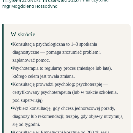
14 czerwiec 2026
·
·
7 min czytania
·
1 styczeń 2025
akt.
mgr Magdalena Hossadyna
W skrócie
Konsultacja psychologiczna to 1–3 spotkania
diagnostyczne — pomaga zrozumieć problem i
zaplanować pomoc.
Psychoterapia to regularny proces (miesiące lub lata),
którego celem jest trwała zmiana.
Konsultację prowadzi psycholog; psychoterapię —
certyfikowany psychoterapeuta (lub w trakcie szkolenia,
pod superwizją).
Wybierz konsultację, gdy chcesz jednorazowej porady,
diagnozy lub rekomendacji; terapię, gdy objawy utrzymują
się od tygodni.
Konsultacja w Empatyczni kosztuje od 200 zł; sesja