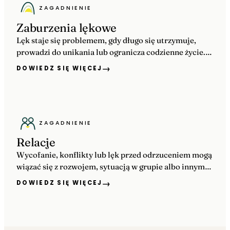
ZAGADNIENIE
Zaburzenia lękowe
Lęk staje się problemem, gdy długo się utrzymuje,
prowadzi do unikania lub ogranicza codzienne życie.
Pomagamy ocenić objawy i dobrać terapię w
→
DOWIEDZ SIĘ WIĘCEJ
Krakowie, Wieliczce lub online.
ZAGADNIENIE
Relacje
Wycofanie, konflikty lub lęk przed odrzuceniem mogą
wiązać się z rozwojem, sytuacją w grupie albo innymi
trudnościami. Pomagamy ustalić, czego potrzebuje
→
DOWIEDZ SIĘ WIĘCEJ
młoda osoba.