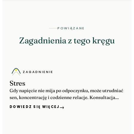
POWIĄZANE
Zagadnienia z tego kręgu
ZAGADNIENIE
Stres
Gdy napięcie nie mija po odpoczynku, może utrudniać
sen, koncentrację i codzienne relacje. Konsultacja
pomaga rozpoznać źródła stresu i dobrać realne
→
DOWIEDZ SIĘ WIĘCEJ
sposoby wsparcia.