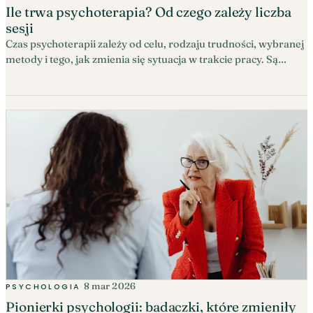
Ile trwa psychoterapia? Od czego zależy liczba
sesji
Czas psychoterapii zależy od celu, rodzaju trudności, wybranej
metody i tego, jak zmienia się sytuacja w trakcie pracy. Są
terapie zaplanowane na kilkanaście spotkań i procesy bez z
góry ustalonej daty końca. Już na początku można jednak
zapytać o proponowane ramy, sposób oceny postępów i
koszty.
8 mar 2026
PSYCHOLOGIA
·
Pionierki psychologii: badaczki, które zmieniły