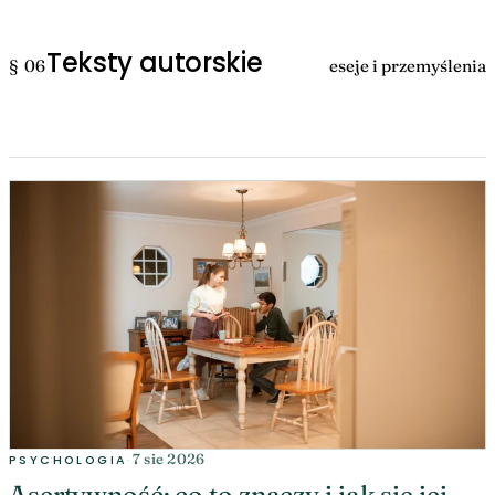
Teksty autorskie
§ 06
eseje i przemyślenia
7 sie 2026
PSYCHOLOGIA
·
Asertywność: co to znaczy i jak się jej