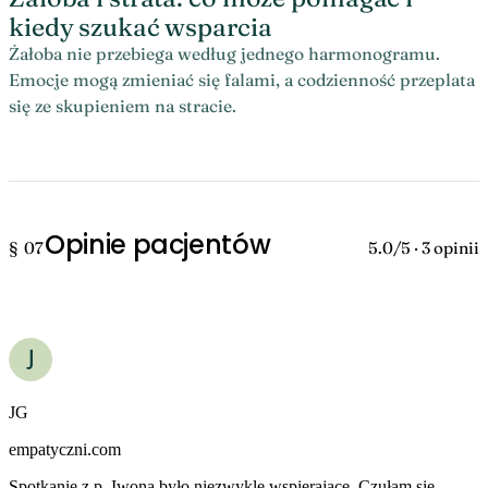
kiedy szukać wsparcia
Żałoba nie przebiega według jednego harmonogramu.
Emocje mogą zmieniać się falami, a codzienność przeplata
się ze skupieniem na stracie.
Opinie pacjentów
§ 07
5.0/5 · 3 opinii
JG
empatyczni.com
Spotkanie z p. Iwoną było niezwykle wspierające. Czułam się