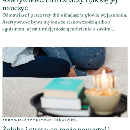
nauczyć
Odmawiasz i przez trzy dni układasz w głowie wyjaśnienia.
Asertywność bywa mylona ze stanowczością albo z
egoizmem, a jest umiejętnością mówienia o swoim
stanowisku bez atakowania drugiej osoby.
29 kwi 2026
ZDROWIE-PSYCHICZNE
·
Żałoba i strata: co może pomagać i