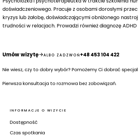
Psycholożka i psychoterapeutka w trakcie szkolenia h
doświadczeniowego. Pracuje z osobami dorosłymi prze
kryzys lub żałobę, doświadczającymi obniżonego nastroju
trudności w relacjach. Prowadzi również diagnozę ADHD 
Umów wizytę
+48 453 104 422
ALBO ZADZWOŃ
Nie wiesz, czy to dobry wybór? Pomożemy Ci dobrać specjal
Pierwsza konsultacja to rozmowa bez zobowiązań.
INFORMACJE O WIZYCIE
Dostępność
Czas spotkania