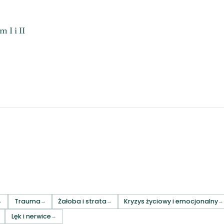
 I i II
Trauma
Żałoba i strata
Kryzys życiowy i emocjonalny
Lęk i nerwice