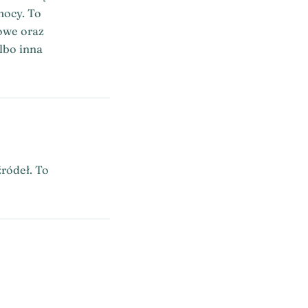
mocy. To
owe oraz
lbo inna
źródeł. To