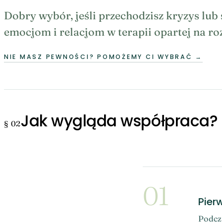
Dobry wybór, jeśli przechodzisz kryzys lub s
emocjom i relacjom w terapii opartej na r
NIE MASZ PEWNOŚCI? POMOŻEMY CI WYBRAĆ
→
Jak wygląda współpraca?
§ 02
01
Pier
Podcza