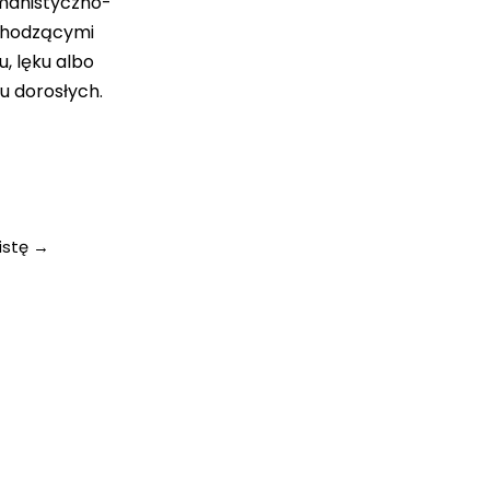
umanistyczno-
chodzącymi
, lęku albo
u dorosłych.
istę
→