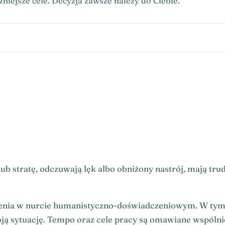
niejsze cele. Decyzja zawsze należy do Ciebie.
b stratę, odczuwają lęk albo obniżony nastrój, mają trud
olenia w nurcie humanistyczno-doświadczeniowym. W tym
ją sytuację. Tempo oraz cele pracy są omawiane wspólni