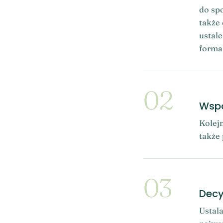
do spo
także
ustale
forma
02
Wspó
Kolejn
także 
03
Decy
Ustala